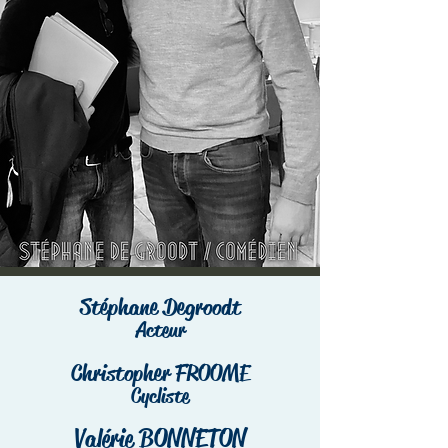
Stéphane Degroodt
Acteur
Christopher FROOME
Cycliste
Valérie BONNETON