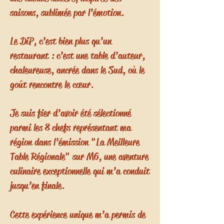
saisons, sublimée par l’émotion.
Le DiP, c’est bien plus qu’un
restaurant : c’est une table d’auteur,
chaleureuse, ancrée dans le Sud, où le
goût rencontre le cœur.
Je suis fier d’avoir été sélectionné
parmi les 8 chefs représentant ma
région dans l’émission "La Meilleure
Table Régionale" sur M6, une aventure
culinaire exceptionnelle qui m’a conduit
jusqu’en finale.
Cette expérience unique m’a permis de