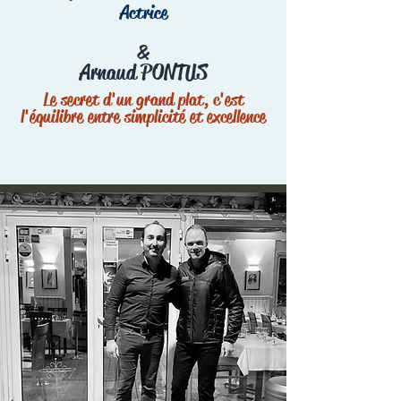
Actrice
&
Arnaud PONTUS
Le secret d'un grand plat, c'est
l'équilibre entre simplicité et excellence