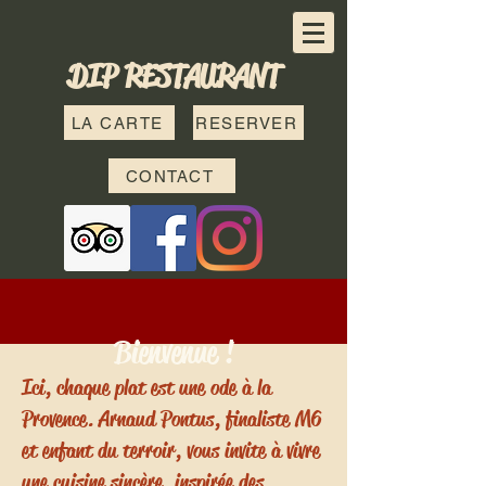
DIP RESTAURANT
LA CARTE
RESERVER
CONTACT
Bienvenue !
Ici, chaque plat est une ode à la
Provence. Arnaud Pontus, finaliste M6
et enfant du terroir, vous invite à vivre
une cuisine sincère, inspirée des