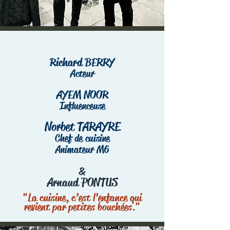
Richard BERRY
Acteur
AYEM NOOR
Influenceuse
Norbet TARAYRE
Chef de cuisine
Animateur M6
&
Arnaud PONTUS
"La cuisine, c’est l’enfance qui
revient par petites bouchées."