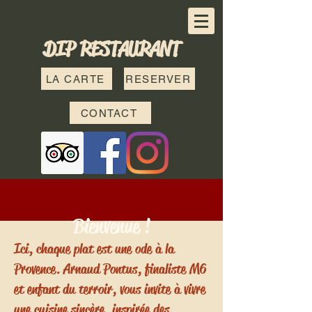
DIP RESTAURANT
LA CARTE
RESERVER
CONTACT
Bienvenue !
Ici, chaque plat est une ode à la
Provence. Arnaud Pontus, finaliste M6
et enfant du terroir, vous invite à vivre
une cuisine sincère, inspirée des