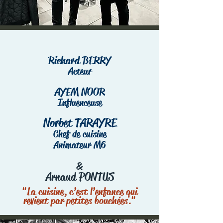
Richard BERRY
Acteur
AYEM NOOR
Influenceuse
Norbet TARAYRE
Chef de cuisine
Animateur M6
&
Arnaud PONTUS
"La cuisine, c’est l’enfance qui
revient par petites bouchées."