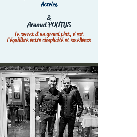
Actrice
&
Arnaud PONTUS
Le secret d'un grand plat, c'est
l'équilibre entre simplicité et excellence