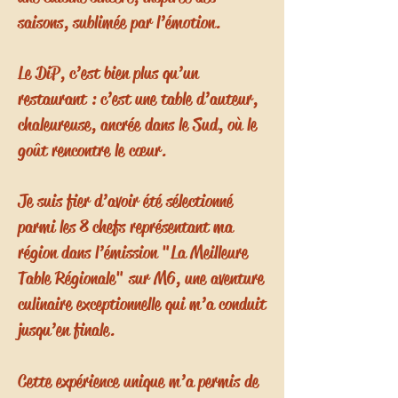
saisons, sublimée par l’émotion.
Le DiP, c’est bien plus qu’un
restaurant : c’est une table d’auteur,
chaleureuse, ancrée dans le Sud, où le
goût rencontre le cœur.
Je suis fier d’avoir été sélectionné
parmi les 8 chefs représentant ma
région dans l’émission "La Meilleure
Table Régionale" sur M6, une aventure
culinaire exceptionnelle qui m’a conduit
jusqu’en finale.
Cette expérience unique m’a permis de