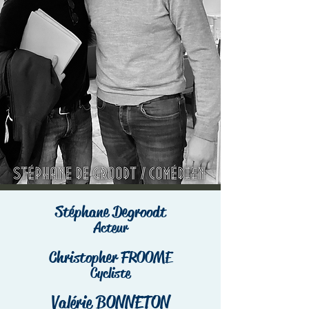
Stéphane Degroodt
Acteur
Christopher FROOME
Cycliste
Valérie BONNETON