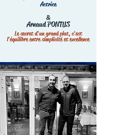
Actrice
&
Arnaud PONTUS
Le secret d'un grand plat, c'est
l'équilibre entre simplicité et excellence