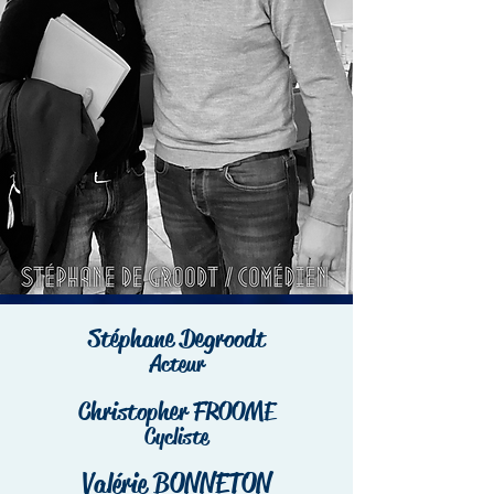
Stéphane Degroodt
Acteur
Christopher FROOME
Cycliste
Valérie BONNETON