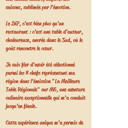
saisons, sublimée par l’émotion.
Le DiP, c’est bien plus qu’un
restaurant : c’est une table d’auteur,
chaleureuse, ancrée dans le Sud, où le
goût rencontre le cœur.
Je suis fier d’avoir été sélectionné
parmi les 8 chefs représentant ma
région dans l’émission "La Meilleure
Table Régionale" sur M6, une aventure
culinaire exceptionnelle qui m’a conduit
jusqu’en finale.
Cette expérience unique m’a permis de