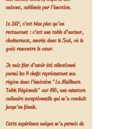
saisons, sublimée par l’émotion.
Le DiP, c’est bien plus qu’un
restaurant : c’est une table d’auteur,
chaleureuse, ancrée dans le Sud, où le
goût rencontre le cœur.
Je suis fier d’avoir été sélectionné
parmi les 8 chefs représentant ma
région dans l’émission "La Meilleure
Table Régionale" sur M6, une aventure
culinaire exceptionnelle qui m’a conduit
jusqu’en finale.
Cette expérience unique m’a permis de