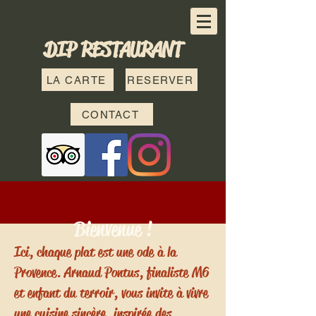
DIP RESTAURANT
LA CARTE
RESERVER
CONTACT
Bienvenue !
Ici, chaque plat est une ode à la
Provence. Arnaud Pontus, finaliste M6
et enfant du terroir, vous invite à vivre
une cuisine sincère, inspirée des