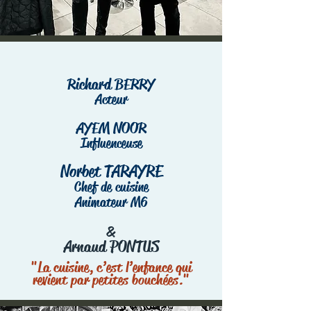
Richard BERRY
Acteur
AYEM NOOR
Influenceuse
Norbet TARAYRE
Chef de cuisine
Animateur M6
&
Arnaud PONTUS
"La cuisine, c’est l’enfance qui
revient par petites bouchées."