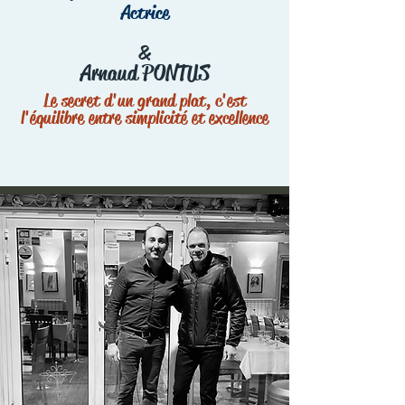
Actrice
&
Arnaud PONTUS
Le secret d'un grand plat, c'est
l'équilibre entre simplicité et excellence