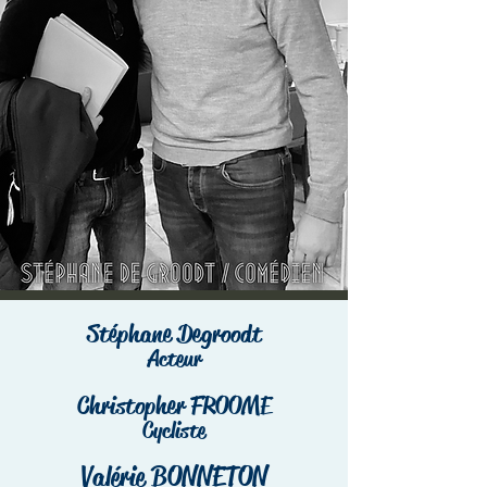
Stéphane Degroodt
Acteur
Christopher FROOME
Cycliste
Valérie BONNETON